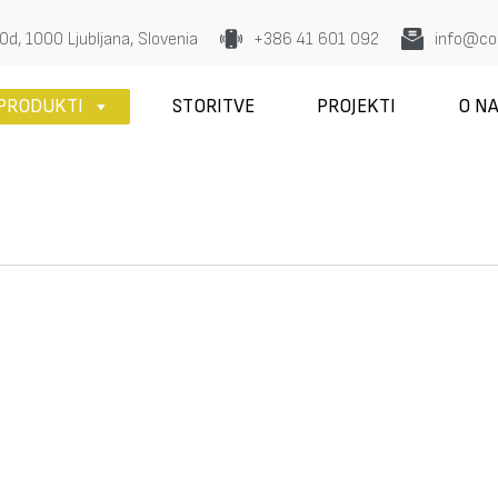
0d, 1000 Ljubljana, Slovenia
+386 41 601 092
info@con
PRODUKTI
STORITVE
PROJEKTI
O N