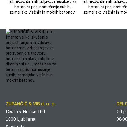
ZUPANČIČ & VIB d. o. o.
DELO
Cesta v Gorice 10d
Od p
1000 Ljubljana
08.00
Slovenija