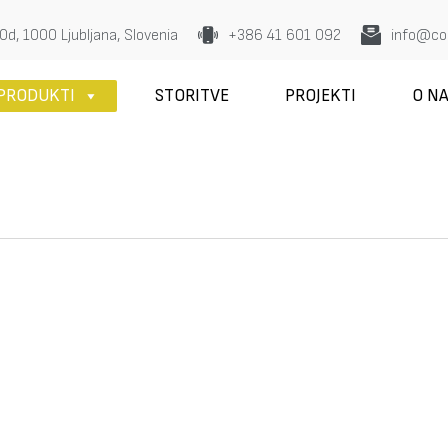
0d, 1000 Ljubljana, Slovenia
+386 41 601 092
info@con
PRODUKTI
STORITVE
PROJEKTI
O N