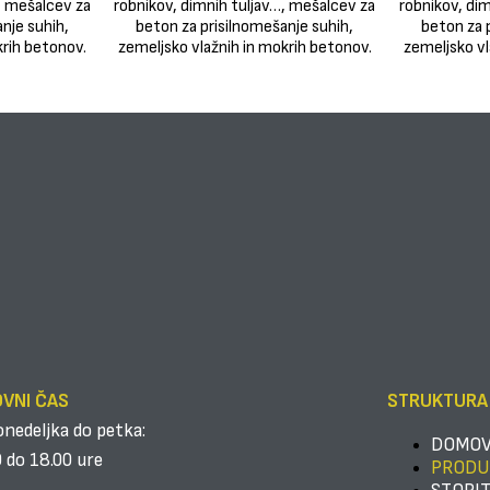
VNI ČAS
STRUKTURA
onedeljka do petka:
DOMO
 do 18.00 ure
PRODU